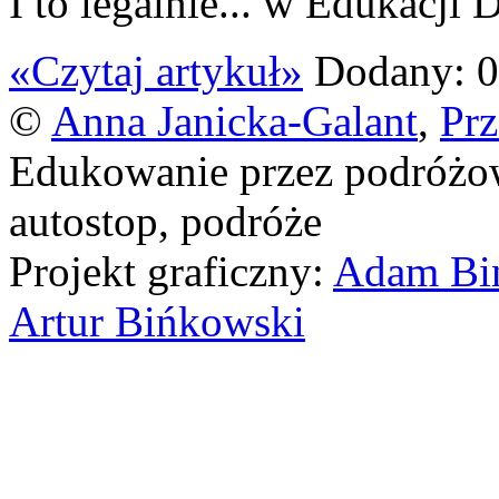
I to legalnie... w Edukacji
«Czytaj artykuł»
Dodany: 0
©
Anna Janicka-Galant
,
Pr
Edukowanie przez podróżo
autostop, podróże
Projekt graficzny:
Adam Bi
Artur Bińkowski